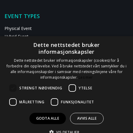
EVENT TYPES
Physical Event
Hybrid Event
Dette nettstedet bruker
Digital Event
informasjonskapsler
RESOURCES
Dette nettstedet bruker informasjonskapsler (cookies) for å
forbedre din opplevelse. Ved å bruke nettstedet vårt samtykker du i
alle informasjonskapsler i samsvar med retningslinjene våre for
ABOUT US
informasjonskapsler.
Les mer
Contact Us
STRENGT NØDVENDIG
YTELSE
Privacy Statement
GDPR Information
MÅLRETTING
FUNKSJONALITET
Data Processor Agreement
GODTA ALLE
AVVIS ALLE
VIS DETALJER