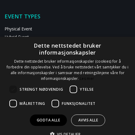
EVENT TYPES
Physical Event
Hybrid Event
Dette nettstedet bruker
Digital Event
informasjonskapsler
RESOURCES
Dette nettstedet bruker informasjonskapsler (cookies) for å
forbedre din opplevelse. Ved å bruke nettstedet vårt samtykker du i
alle informasjonskapsler i samsvar med retningslinjene våre for
ABOUT US
informasjonskapsler.
Les mer
Contact Us
STRENGT NØDVENDIG
YTELSE
Privacy Statement
GDPR Information
MÅLRETTING
FUNKSJONALITET
Data Processor Agreement
GODTA ALLE
AVVIS ALLE
VIS DETALJER