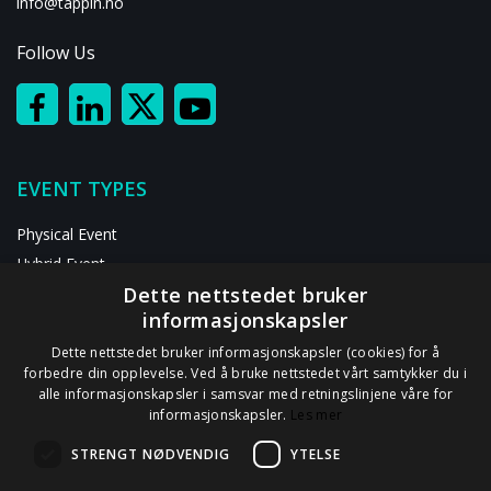
info@tappin.no
Follow Us
EVENT TYPES
Physical Event
Hybrid Event
Dette nettstedet bruker
Digital Event
informasjonskapsler
RESOURCES
Dette nettstedet bruker informasjonskapsler (cookies) for å
forbedre din opplevelse. Ved å bruke nettstedet vårt samtykker du i
alle informasjonskapsler i samsvar med retningslinjene våre for
ABOUT US
informasjonskapsler.
Les mer
Contact Us
STRENGT NØDVENDIG
YTELSE
Privacy Statement
GDPR Information