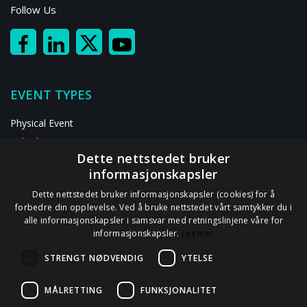
Follow Us
EVENT TYPES
Physical Event
Hybrid Event
Dette nettstedet bruker
Digital Event
informasjonskapsler
RESOURCES
Dette nettstedet bruker informasjonskapsler (cookies) for å
forbedre din opplevelse. Ved å bruke nettstedet vårt samtykker du i
alle informasjonskapsler i samsvar med retningslinjene våre for
ABOUT US
informasjonskapsler.
Les mer
Contact Us
STRENGT NØDVENDIG
YTELSE
Privacy Statement
GDPR Information
MÅLRETTING
FUNKSJONALITET
Data Processor Agreement