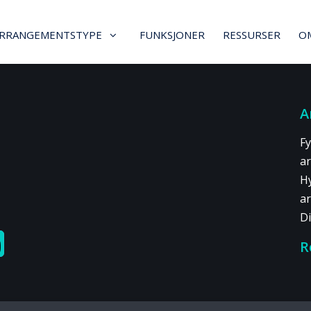
RRANGEMENTSTYPE
FUNKSJONER
RESSURSER
O
A
Fy
a
H
a
D
R