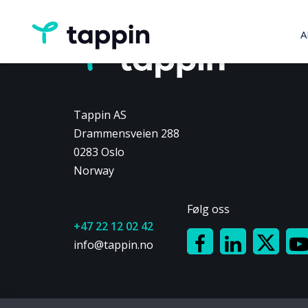
A
Tappin AS
Drammensveien 288
0283 Oslo
Norway
Følg oss
+47 22 12 02 42
info@tappin.no