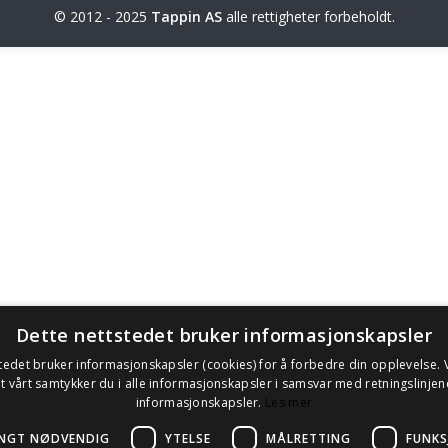
© 2012 - 2025
Tappin AS
alle rettigheter forbeholdt.
Dette nettstedet bruker informasjonskapsler
tedet bruker informasjonskapsler (cookies) for å forbedre din opplevelse.
t vårt samtykker du i alle informasjonskapsler i samsvar med retningslinjen
informasjonskapsler.
Les mer
NGT NØDVENDIG
YTELSE
MÅLRETTING
FUNKS