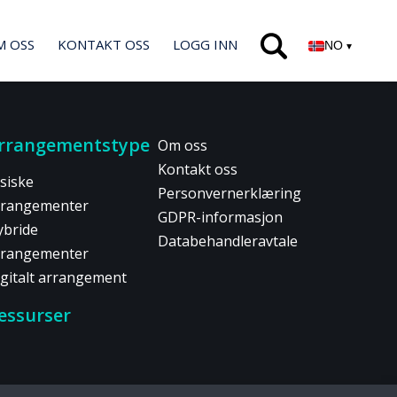
M OSS
KONTAKT OSS
LOGG INN
NO
▾
rrangementstype
Om oss
Kontakt oss
siske
Personvernerklæring
rrangementer
GDPR-informasjon
ybride
Databehandleravtale
rrangementer
igitalt arrangement
essurser