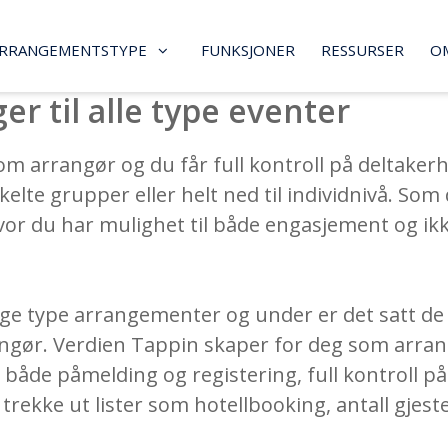
RRANGEMENTSTYPE
FUNKSJONER
RESSURSER
O
er til alle type eventer
som arrangør og du får full kontroll på deltaker
te grupper eller helt ned til individnivå. Som de
hvor du har mulighet til både engasjement og ik
llige type arrangementer og under er det satt 
ngør. Verdien Tappin skaper for deg som arrang
åde påmelding og registering, full kontroll på 
rekke ut lister som hotellbooking, antall gjeste