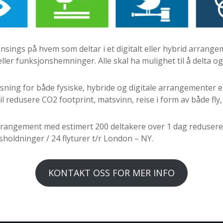
nsings på hvem som deltar i et digitalt eller hybrid arrange
ller funksjonshemninger. Alle skal ha mulighet til å delta o
øsning for både fysiske, hybride og digitale arrangementer er
l redusere CO2 footprint, matsvinn, reise i form av både fly, t
k arrangement med estimert 200 deltakere over 1 dag reduser
usholdninger / 24 flyturer t/r London – NY.
KONTAKT OSS FOR MER INFO