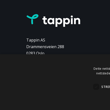
Tappin AS
Drammensveien 288
0283 Oslo
Norway
Dette netts
Følg oss
nettstede
+47 22 12 02 42
info@tappin.no
STRE