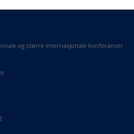
asjonale og større internasjonale konferanser
er
g