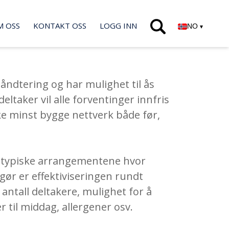
M OSS
KONTAKT OSS
LOGG INN
NO
▾
håndtering og har mulighet til ås
ltaker vil alle forventinger innfris
ke minst bygge nettverk både før,
de typiske arrangementene hvor
ør er effektiviseringen rundt
antall deltakere, mulighet for å
r til middag, allergener osv.