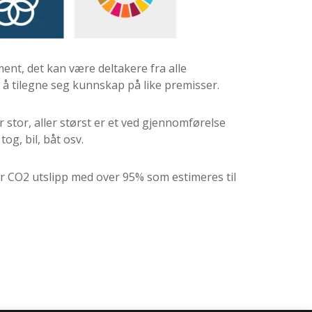
ment, det kan være deltakere fra alle
g å tilegne seg kunnskap på like premisser.
 stor, aller størst er et ved gjennomførelse
og, bil, båt osv.
er CO2 utslipp med over 95% som estimeres til