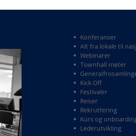
Konferanser
Alt fra lokale til n
Webinarer
Townhall møter
Generalfrosamling
Kick Off
Festivaler
Reiser
Rekruttering
Kurs og onboardin
Lederutvikling