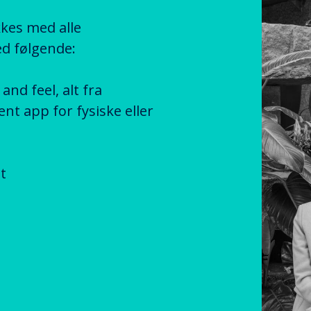
kkes med alle
ed følgende:
nd feel, alt fra
ent app for fysiske eller
t