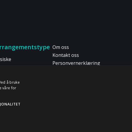
rrangementstype
Om oss
Kontakt oss
siske
Personvernerklæring
rrangementer
GDPR-informasjon
ybride
Databehandleravtale
 Ved å bruke
rrangementer
e våre for
igitalt arrangement
essurser
JONALITET