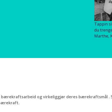
Tappin si
du trenge
Marthe, 
rs bærekraftsarbeid og virkeliggjør deres bærekraftsmål . 
 bærekraft.