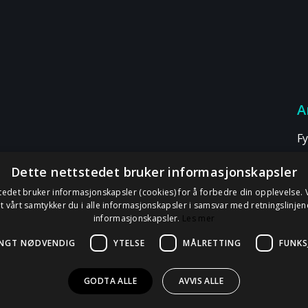
A
Fy
a
Dette nettstedet bruker informasjonskapsler
H
tedet bruker informasjonskapsler (cookies) for å forbedre din opplevelse.
a
t vårt samtykker du i alle informasjonskapsler i samsvar med retningslinjen
D
informasjonskapsler.
Les mer
R
NGT NØDVENDIG
YTELSE
MÅLRETTING
FUNKS
GODTA ALLE
AVVIS ALLE