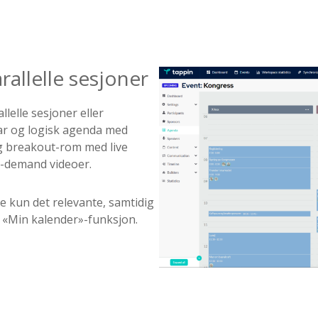
allelle sesjoner
llelle sesjoner eller
lar og logisk agenda med
 og breakout-rom med live
n-demand videoer.
 kun det relevante, samtidig
 «Min kalender»-funksjon.