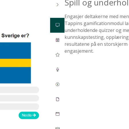
Spill og underho
Engasjer deltakerne med meni
Tappins gamificationmodul la
underholdende quizzer og me
kunnskapstesting, opplæring 
resultatene på en storskjerm e
engasjement.