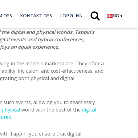
M OSS
KONTAKT OSS
LOGG INN
NO
▾
the digital and physical worlds. Tappin’s
gital events and hybrid conferences,
joys an equal experience.
wing in the modern marketplace. They offer a
bility, inclusion, and cost-effectiveness, and
grating both physical and digital
or such events, allowing you to seamlessly
e
physical
world with the best of the
digital
,
tures
.
with Tappin, you ensure that digital