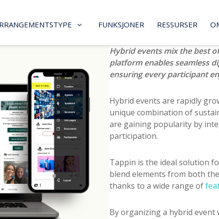
RRANGEMENTSTYPE
FUNKSJONER
RESSURSER
O
Hybrid events mix the best of 
platform enables seamless di
ensuring every participant en
Hybrid events are rapidly gro
unique combination of sustaina
are gaining popularity by inte
participation.
Tappin is the ideal solution f
blend elements from both th
thanks to a wide range of
fea
By organizing a hybrid event 