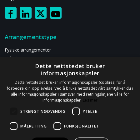
Arrangementstype
Fysiske arrangementer
Hybride arrangementer
Dette nettstedet bruker
Digitalt arrangement
informasjonskapsler
Ressurser
Dette nettstedet bruker informasjonskapsler (cookies) for å
forbedre din opplevelse. Ved å bruke nettstedet vårt samtykker du i
alle informasjonskapsler i samsvar med retningslinjene våre for
Om oss
informasjonskapsler.
Les mer
Kontakt oss
STRENGT NØDVENDIG
YTELSE
Personvernerklæring
GDPR-informasjon
MÅLRETTING
FUNKSJONALITET
Databehandleravtale