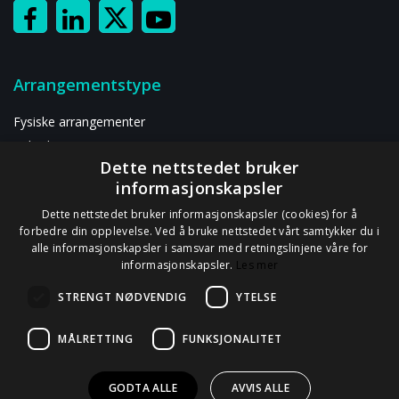
Arrangementstype
Fysiske arrangementer
Hybride arrangementer
Dette nettstedet bruker
Digitalt arrangement
informasjonskapsler
Ressurser
Dette nettstedet bruker informasjonskapsler (cookies) for å
forbedre din opplevelse. Ved å bruke nettstedet vårt samtykker du i
alle informasjonskapsler i samsvar med retningslinjene våre for
Om oss
informasjonskapsler.
Les mer
Kontakt oss
STRENGT NØDVENDIG
YTELSE
Personvernerklæring
GDPR-informasjon
MÅLRETTING
FUNKSJONALITET
Databehandleravtale
GODTA ALLE
AVVIS ALLE