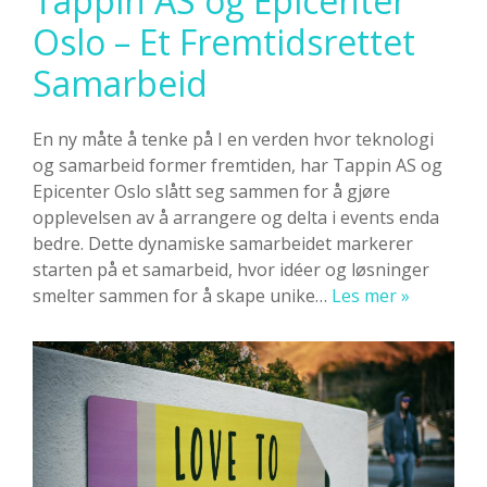
Tappin AS og Epicenter
Oslo – Et Fremtidsrettet
Samarbeid
En ny måte å tenke på I en verden hvor teknologi
og samarbeid former fremtiden, har Tappin AS og
Epicenter Oslo slått seg sammen for å gjøre
opplevelsen av å arrangere og delta i events enda
bedre. Dette dynamiske samarbeidet markerer
starten på et samarbeid, hvor idéer og løsninger
Tappin
smelter sammen for å skape unike…
Les mer »
AS
og
Epicenter
Oslo
–
Et
Fremtidsr