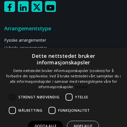
Arrangementstype
Fysiske arrangementer
Hybride arrangementer
Dette nettstedet bruker
Digitalt arrangement
informasjonskapsler
Ressurser
Dette nettstedet bruker informasjonskapsler (cookies) for å
forbedre din opplevelse. Ved å bruke nettstedet vårt samtykker du i
alle informasjonskapsler i samsvar med retningslinjene våre for
Om oss
informasjonskapsler.
Les mer
Kontakt oss
STRENGT NØDVENDIG
YTELSE
Personvernerklæring
GDPR-informasjon
MÅLRETTING
FUNKSJONALITET
Databehandleravtale
GODTA ALLE
AVVIS ALLE