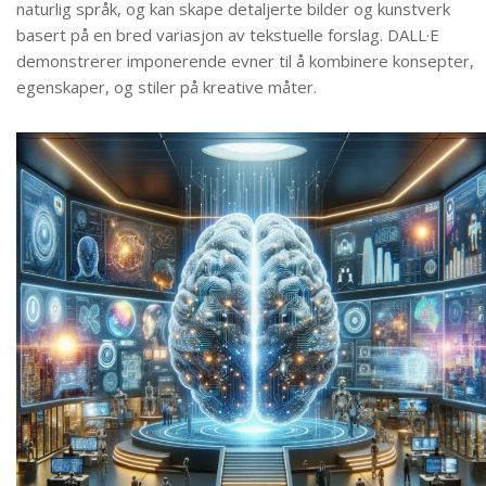
naturlig språk, og kan skape detaljerte bilder og kunstverk
basert på en bred variasjon av tekstuelle forslag. DALL·E
demonstrerer imponerende evner til å kombinere konsepter,
egenskaper, og stiler på kreative måter.