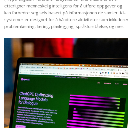
etterligner menneskelig intelligens for å utføre oppgaver og
kan forbedre seg selv basert på informasjonen de samler. KI-
systemer er designet for å håndtere aktiviteter som inkludere
problemløsning, læring, planlegging, språkforståelse, og mer.