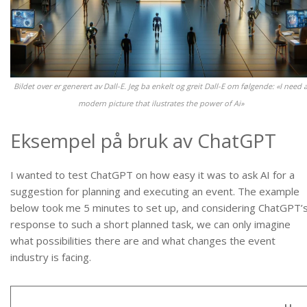
Bildet over er generert av Dall-E. Jeg ba enkelt og greit Dall-E om følgende: «I need 
modern picture that ilustrates the power of Ai»
Eksempel på bruk av ChatGPT
I wanted to test ChatGPT on how easy it was to ask AI for a
suggestion for planning and executing an event. The example
below took me 5 minutes to set up, and considering ChatGPT’
response to such a short planned task, we can only imagine
what possibilities there are and what changes the event
industry is facing.
H