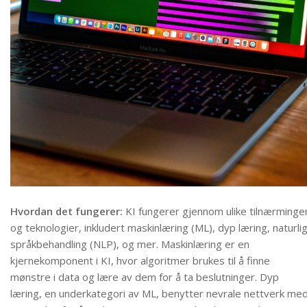
Hvordan det fungerer:
KI fungerer gjennom ulike tilnærminge
og teknologier, inkludert maskinlæring (ML), dyp læring, naturli
språkbehandling (NLP), og mer. Maskinlæring er en
kjernekomponent i KI, hvor algoritmer brukes til å finne
mønstre i data og lære av dem for å ta beslutninger. Dyp
læring, en underkategori av ML, benytter nevrale nettverk me