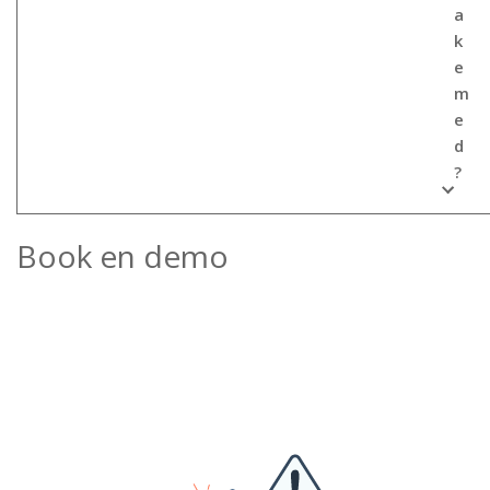
a
k
e
m
e
d
?
Book en demo